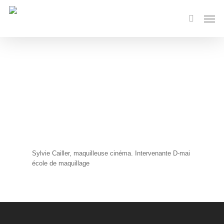
Skip
Men
to
search
main
content
Sylvie Cailler, maquilleuse cinéma. Intervenante D-mai
école de maquillage