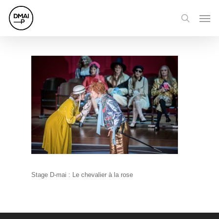
Skip
Men
to
search
main
content
Stage D-mai : Le chevalier à la rose