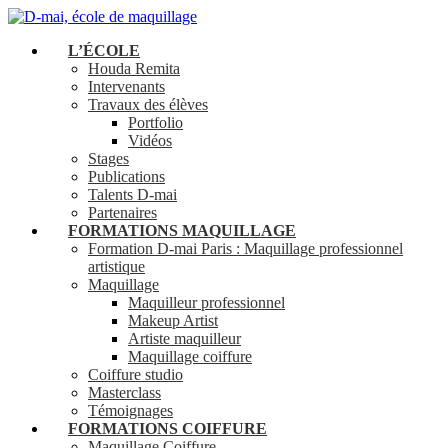
Skip
to
search
Menu
L’ÉCOLE
main
Houda Remita
content
Intervenants
Travaux des élèves
Portfolio
Vidéos
Stages
Publications
Talents D-mai
Partenaires
FORMATIONS MAQUILLAGE
Formation D-mai Paris : Maquillage professionnel
artistique
Maquillage
Maquilleur professionnel
Makeup Artist
Artiste maquilleur
Maquillage coiffure
Coiffure studio
Masterclass
Témoignages
FORMATIONS COIFFURE
Maquillage Coiffure