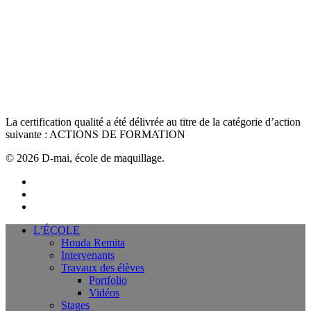
La certification qualité a été délivrée au titre de la catégorie d’action
suivante : ACTIONS DE FORMATION
© 2026 D-mai, école de maquillage.
vimeo
linkedin
instagram
Close
L’ÉCOLE
Menu
Houda Remita
Intervenants
Travaux des élèves
Portfolio
Vidéos
Stages